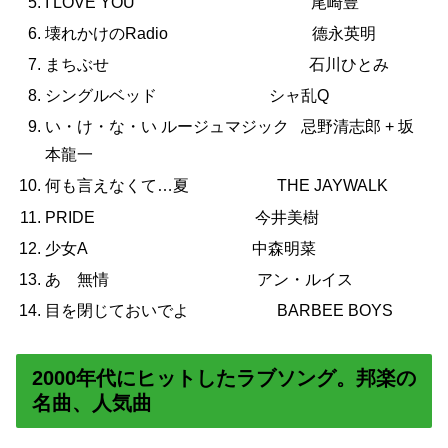
I LOVE YOU 尾崎豊
壊れかけのRadio 德永英明
まちぶせ 石川ひとみ
シングルベッド シャ乱Q
い・け・な・い ルージュマジック 忌野清志郎 + 坂
本龍一
何も言えなくて…夏 THE JAYWALK
PRIDE 今井美樹
少女A 中森明菜
あゝ無情 アン・ルイス
目を閉じておいでよ BARBEE BOYS
2000年代にヒットしたラブソング。邦楽の
名曲、人気曲