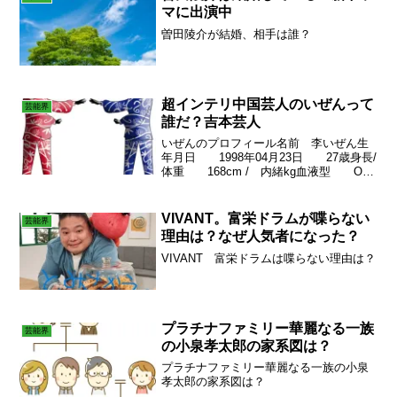
マに出演中
曽田陵介が結婚、相手は誰？
超インテリ中国芸人のいぜんって
芸能界
誰だ？吉本芸人
いぜんのプロフィール名前 李いぜん生
年月日 1998年04月23日 27歳身長/
体重 168cm / 内緒kg血液型 O型
出身地 アジア 中国 北京趣味 旅
行 サッカー審判（3級資格持ち）、ダイ
ビング（OW資格持ち）、中華料理特技...
VIVANT。富栄ドラムが喋らない
芸能界
理由は？なぜ人気者になった？
VIVANT 富栄ドラムは喋らない理由は？
プラチナファミリー華麗なる一族
芸能界
の小泉孝太郎の家系図は？
プラチナファミリー華麗なる一族の小泉
孝太郎の家系図は？