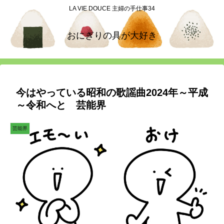
LA VIE DOUCE 主婦の手仕事34
おにぎりの具が大好き
今はやっている昭和の歌謡曲2024年～平成
～令和へと 芸能界
芸能界