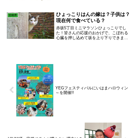
ひょっこりはんの嫁は？子供は？
芸能界
現在何で食べている？
赤坂5丁目ミニマラソンひょっこりでし
た！皆さんの応援のおかげで、こぼれる
心臓を押し込めて坂を上り下りできまし
た。ハリポタメンバーもたくさん応援し
てくれて！最高のチームです。今後とも
ハリポタ舞台をよろしくです！燃え尽き
て視点が定まらない2人も...
YEGフェスティバルにいはまハロウィン
～を開催!!