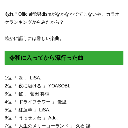
あれ？
Official髭男dismがなかなかでてこないや、カラオ
ケランキングからみたから？
確かに謳うには難しい楽曲。
令和に入ってから流行った曲
1位 「 炎 」 LiSA.
2位 「 夜に駆ける 」 YOASOBI.
3位 「 虹 」 菅田 将暉
4位 「 ドライフラワー 」 優里
5位 「 紅蓮華 」 LiSA.
6位 「 うっせぇわ 」 Ado.
7位 「 人生のメリーゴーランド 」 久石 譲