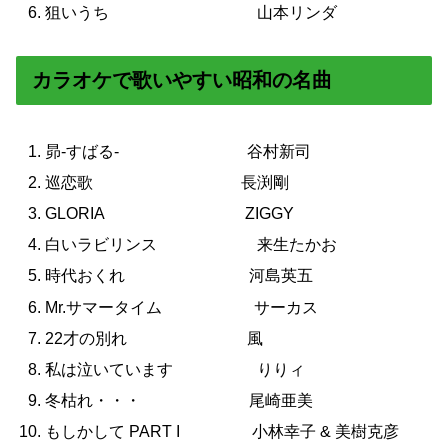
狙いうち 山本リンダ
カラオケで歌いやすい昭和の名曲
昴-すばる- 谷村新司
巡恋歌 長渕剛
GLORIA ZIGGY
白いラビリンス 来生たかお
時代おくれ 河島英五
Mr.サマータイム サーカス
22才の別れ 風
私は泣いています りりィ
冬枯れ・・・ 尾崎亜美
もしかして PART I 小林幸子 & 美樹克彦