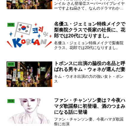
ンイル さん登場👏スーパーバイプレイヤ
ーですよね🤗さて、なんのドラマわかり
ます⁉️①オク氏夫人伝②3シリーズ全部で
ました③ソジュナとシクくんが活躍の…
④ユヨンソクくんのお兄さん役⑤殺人鬼
名優ユ・ジェミョン特殊メイクで
韓国
です⑥チャンヒ...
梨奏院クラスで長家の社長に、花
郎では20代になりすまし。
名優ユ・ジェミョン特殊メイクで梨奏院
クラス、花郎では20代になりすまし。
トボンスに出演の脇役の名品と呼
韓国
ばれる男キム・ウォネが選んだ妻
キム・ウオネ出演の力の強い女ト・ボン
ス
ファン・チャンソン妻は？今夜ハ
韓国
マダ歌謡祭に初登場、酒のつまみ
になる話に登場
ファン・チャンソン妻、今夜ハマダ歌謡
祭に出演