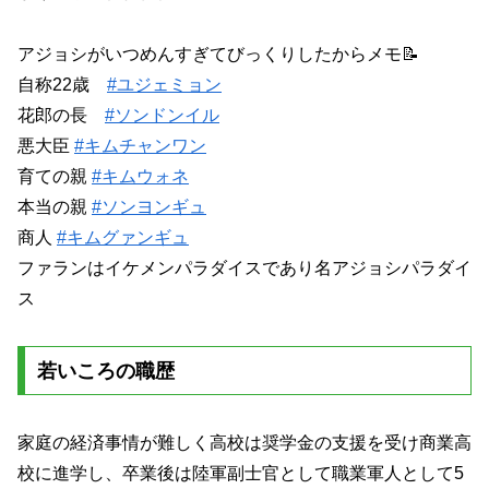
アジョシがいつめんすぎてびっくりしたからメモ📝
自称22歳
#ユジェミョン
花郎の長
#ソンドンイル
悪大臣
#キムチャンワン
育ての親
#キムウォネ
本当の親
#ソンヨンギュ
商人
#キムグァンギュ
ファランはイケメンパラダイスであり名アジョシパラダイ
ス
若いころの職歴
家庭の経済事情が難しく高校は奨学金の支援を受け商業高
校に進学し、卒業後は陸軍副士官として職業軍人として5